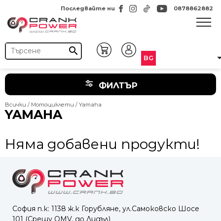
Последвайте ни
0878862882
search
BG
ФИЛТЪР
Всички
/
Мотоциклети
/ Yamaha
YAMAHA
Няма добавени продукти!
София п.к: 1138 ж.к Горубляне, ул.Самоковско Шосе
101 (Срещу OMV, до Лидъл)