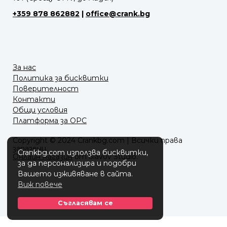
+359 878 862882
|
office@crank.bg
За нас
Политика за бисквитки
Поверителност
Контакти
Общи условия
Платформа за ОРС
Copyright © 2024 Crankbg.com | Всички права
запазени.
Crankbg.com използва бисквитки,
Онлайн магазин
от Slavov Studio.
за да персонализира и подобри
Вашето изживяване в сайта.
Виж повече
Съгласявам се