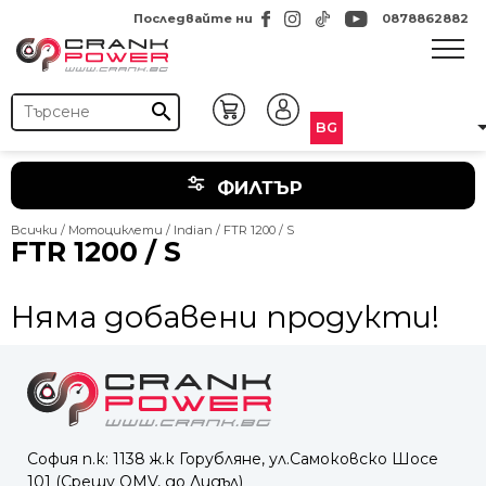
Последвайте ни
0878862882
search
BG
ФИЛТЪР
Всички
/
Мотоциклети
/
Indian
/ FTR 1200 / S
FTR 1200 / S
Няма добавени продукти!
София п.к: 1138 ж.к Горубляне, ул.Самоковско Шосе
101 (Срещу OMV, до Лидъл)