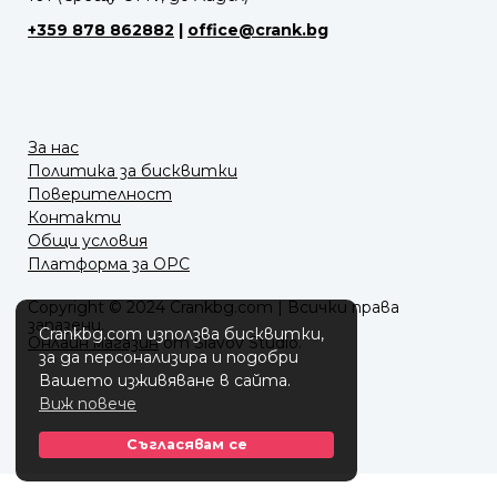
+359 878 862882
|
office@crank.bg
За нас
Политика за бисквитки
Поверителност
Контакти
Общи условия
Платформа за ОРС
Copyright © 2024 Crankbg.com | Всички права
запазени.
Crankbg.com използва бисквитки,
Онлайн магазин
от Slavov Studio.
за да персонализира и подобри
Вашето изживяване в сайта.
Виж повече
Съгласявам се