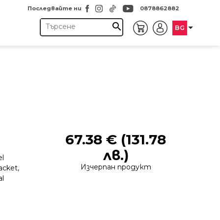
Последвайте ни
0878862882
search
BG
67.38
€
(131.78
лв.)
el
Изчерпан продукт
acket,
al