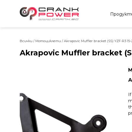
Продукт
Всички
/
Мотоциклети
/ Akrapovic Muffler bracket (SS) YZF-R3 15-
Akrapovic Muffler bracket (S
М
А
I
m
t
p