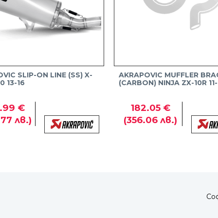
IC SLIP-ON LINE (SS) X-
AKRAPOVIC MUFFLER BRA
0 13-16
(CARBON) NINJA ZX-10R 11-
.99 €
182.05 €
.77 лв.)
(356.06 лв.)
Соф