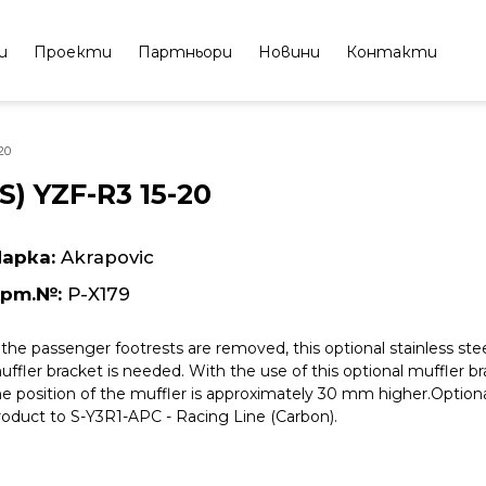
и
Проекти
Партньори
Новини
Контакти
20
S) YZF-R3 15-20
арка:
Akrapovic
рт.№:
P-X179
f the passenger footrests are removed, this optional stainless ste
uffler bracket is needed. With the use of this optional muffler br
he position of the muffler is approximately 30 mm higher.Option
roduct to S-Y3R1-APC - Racing Line (Carbon).